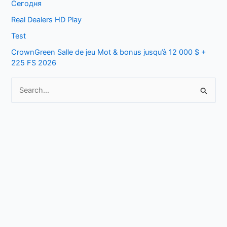
o
Сегодня
r
Real Dealers HD Play
:
Test
CrownGreen Salle de jeu Mot & bonus jusqu’à 12 000 $ +
225 FS 2026
S
e
a
r
c
h
f
o
r
: