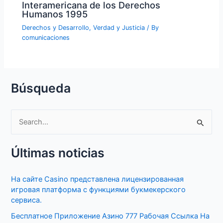
Interamericana de los Derechos
Humanos 1995
Derechos y Desarrollo
,
Verdad y Justicia
/ By
comunicaciones
Búsqueda
S
e
Últimas noticias
a
r
На сайте Casino представлена лицензированная
c
игровая платформа с функциями букмекерского
h
сервиса.
f
Бесплатное Приложение Азино 777 Рабочая Ссылка На