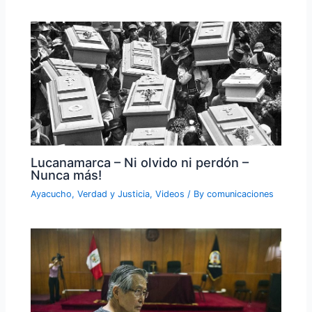
Lucanamarca – Ni olvido ni perdón –
Nunca más!
Ayacucho
,
Verdad y Justicia
,
Videos
/ By
comunicaciones