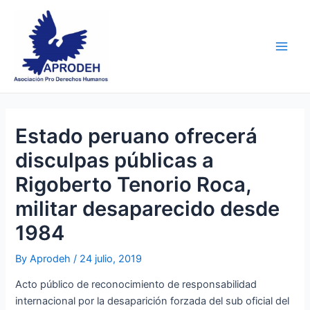
Skip
Post
Main
to
navigation
Men
content
Estado peruano ofrecerá
disculpas públicas a
Rigoberto Tenorio Roca,
militar desaparecido desde
1984
By
Aprodeh
/
24 julio, 2019
Acto público de reconocimiento de responsabilidad
internacional por la desaparición forzada del sub oficial del