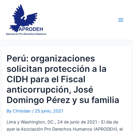
Skip
Post
Main
to
navigation
Men
content
Perú: organizaciones
solicitan protección a la
CIDH para el Fiscal
anticorrupción, José
Domingo Pérez y su familia
By
Christian
/
25 junio, 2021
Lima y Washington, DC., 24 de junio de 2021.- El día de
ayer la Asociación Pro Derechos Humanos (APRODEH), el