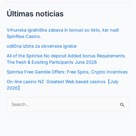
e
Últimas noticias
a
r
Vrhunska igralniška zabava in bonusi so tisto, kar nudi
c
SpinRise Casino.
h
odlična izbira za slovenske igralce
f
All of the Spinrise No deposit Added bonus Requirements
o
The fresh & Existing Participants June 2026
r
Spinrise Free Gamble Offers: Free Spins, Crypto Incentives
:
On-line casino NZ ️ Greatest Web based casinos【July
2026】
S
e
a
r