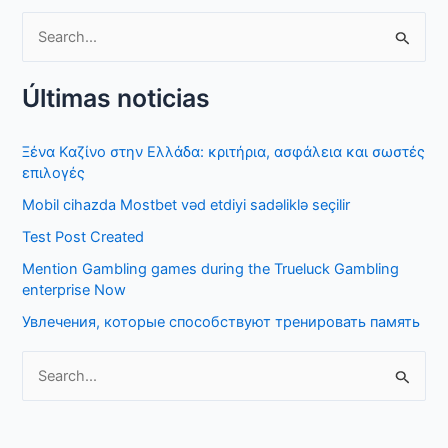
S
e
Últimas noticias
a
r
Ξένα Καζίνο στην Ελλάδα: κριτήρια, ασφάλεια και σωστές
c
επιλογές
h
Mobil cihazda Mostbet vəd etdiyi sadəliklə seçilir
f
Test Post Created
o
Mention Gambling games during the Trueluck Gambling
r
enterprise Now
:
Увлечения, которые способствуют тренировать память
S
e
a