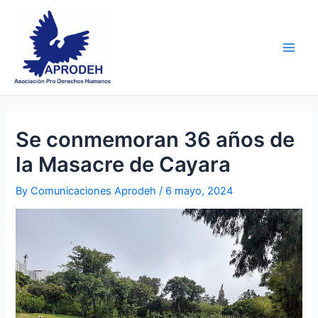
Skip
Post
Main
to
navigation
Men
content
Se conmemoran 36 años de
la Masacre de Cayara
By
Comunicaciones Aprodeh
/
6 mayo, 2024