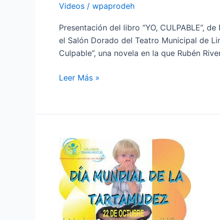
Videos
/
wpaprodeh
Presentación del libro “YO, CULPABLE”, de R
el Salón Dorado del Teatro Municipal de Lim
Culpable”, una novela en la que Rubén River
Leer Más »
En
el
Día
Internacional
de
la