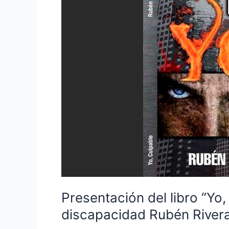
libro
“Yo,
culpable”
del
escritor
peruano
con
discapacidad
Rubén
Rivera
Flores
Presentación del libro “Yo,
discapacidad Rubén Rivera