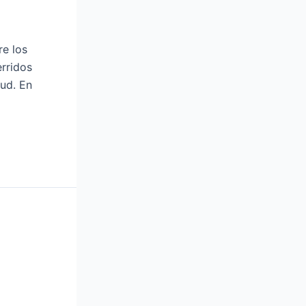
re los
erridos
tud. En