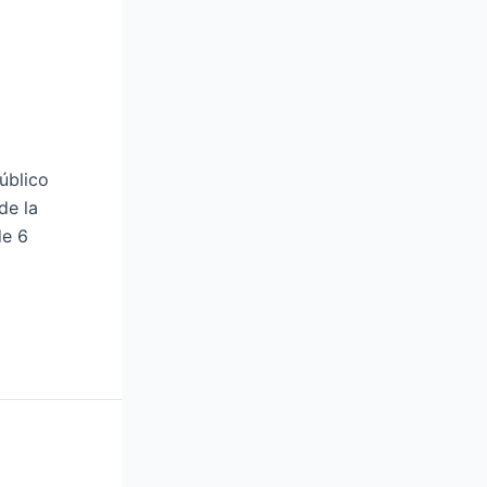
úblico
de la
de 6