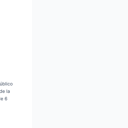
úblico
de la
de 6