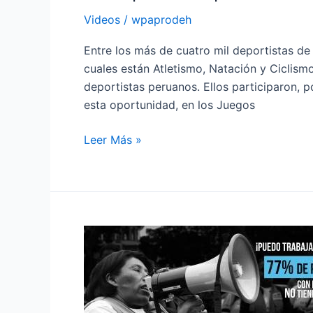
Videos
/
wpaprodeh
Entre los más de cuatro mil deportistas de
cuales están Atletismo, Natación y Ciclismo
deportistas peruanos. Ellos participaron, 
esta oportunidad, en los Juegos
Leer Más »
A
pesar
de
estar
en