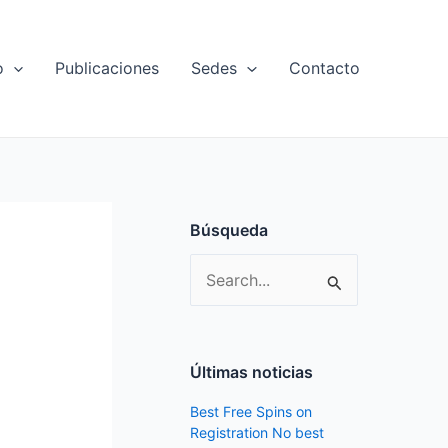
o
Publicaciones
Sedes
Contacto
Búsqueda
S
e
a
r
Últimas noticias
c
Best Free Spins on
h
Registration No best