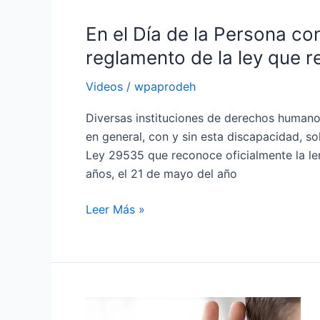
el
En el Día de la Persona co
Día
de
reglamento de la ley que 
la
Videos
/
wpaprodeh
Persona
con
Diversas instituciones de derechos humano
Discapacidad
en general, con y sin esta discapacidad, so
Auditiva:
Ley 29535 que reconoce oficialmente la l
exigen
años, el 21 de mayo del año
reglamento
de
Leer Más »
la
ley
que
reconoce
lengua
En
de