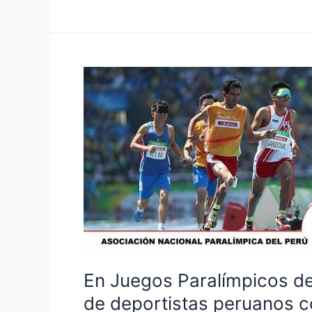
En
Juegos
Paralímpicos
de
Río
de
Janeiro:
destacada
participación
de
deportistas
peruanos
En Juegos Paralímpicos de
con
de deportistas peruanos 
discapacidad