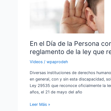
el
señas
Día
de
la
Persona
con
Discapacidad
En el Día de la Persona co
Auditiva:
reglamento de la ley que 
exigen
reglamento
Videos
/
wpaprodeh
de
la
Diversas instituciones de derechos humano
ley
en general, con y sin esta discapacidad, so
que
Ley 29535 que reconoce oficialmente la l
reconoce
años, el 21 de mayo del año
lengua
Leer Más »
de
señas