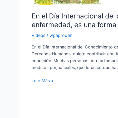
Tartamudez:
la
tartamudez
En el Día Internacional de
no
enfermedad, es una forma 
es
una
Videos
/
wpaprodeh
enfermedad,
En el Día Internacional del Conocimiento d
es
Derechos Humanos, quiere contribuir con la
una
condición. Muchas personas con tartamudez
forma
médicos perjudiciales, que lo único que ha
de
la
Leer Más »
diversidad
En