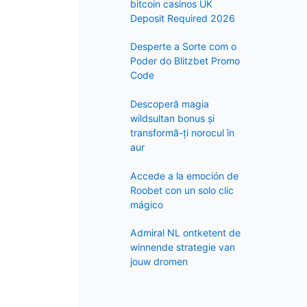
f
bitcoin casinos UK
Deposit Required 2026
o
r
Desperte a Sorte com o
:
Poder do Blitzbet Promo
Code
Descoperă magia
wildsultan bonus și
transformă-ți norocul în
aur
Accede a la emoción de
Roobet con un solo clic
mágico
Admiral NL ontketent de
winnende strategie van
jouw dromen