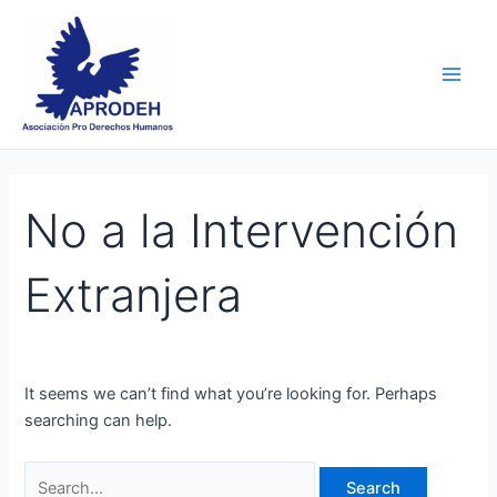
Skip
Search
Main
to
for:
Men
content
No a la Intervención
Extranjera
It seems we can’t find what you’re looking for. Perhaps
searching can help.