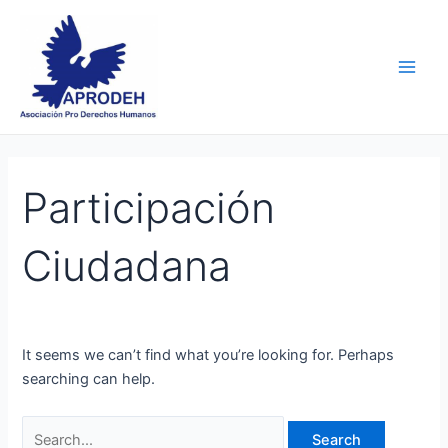
Skip
Search
Main
to
for:
Men
content
Participación
Ciudadana
It seems we can’t find what you’re looking for. Perhaps
searching can help.