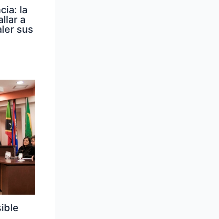
ia: la
llar a
ler sus
ible