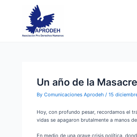
Skip
Post
to
navigation
content
Un año de la Masacr
By
Comunicaciones Aprodeh
/
15 diciembr
Hoy, con profundo pesar, recordamos el tr
vidas se apagaron brutalmente a manos del
En medio de una grave crisis política, don