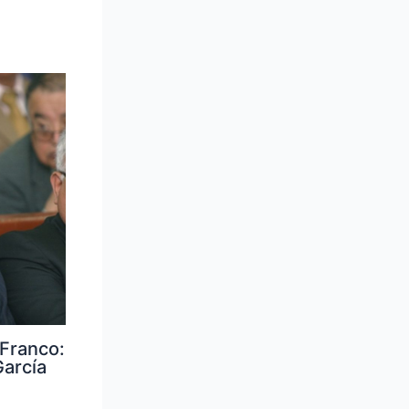
Franco:
arcía