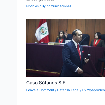
Noticias
/ By
comunicaciones
Caso Sótanos SIE
Leave a Comment
/
Defensa Legal
/ By
wpaprodeh