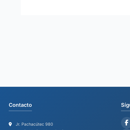
Contacto
Síg
Jr. Pachacútec 980