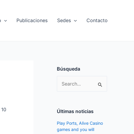
o
Publicaciones
Sedes
Contacto
Búsqueda
S
e
a
 10
r
Últimas noticias
c
Play Ports, Alive Casino
h
games and you will