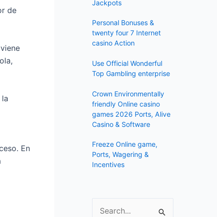
f
Jackpots
or de
o
Personal Bonuses &
r
twenty four 7 Internet
:
casino Action
 viene
ola,
Use Official Wonderful
Top Gambling enterprise
Crown Environmentally
 la
friendly Online casino
games 2026 Ports, Alive
Casino & Software
Freeze Online game,
ceso. En
Ports, Wagering &
a
Incentives
S