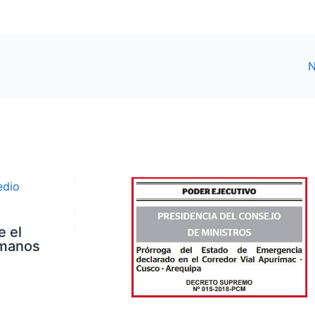
N
e el
umanos