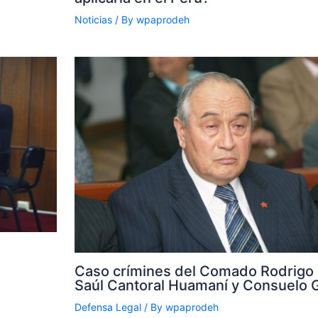
Noticias
/ By
wpaprodeh
Caso crímines del Comado Rodrigo 
Saúl Cantoral Huamaní y Consuelo G
Defensa Legal
/ By
wpaprodeh