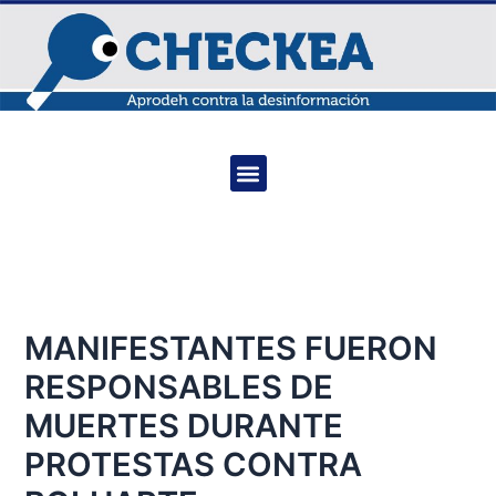
Ir
Navegación
al
de
contenido
entradas
Menu
MANIFESTANTES FUERON
RESPONSABLES DE
MUERTES DURANTE
PROTESTAS CONTRA