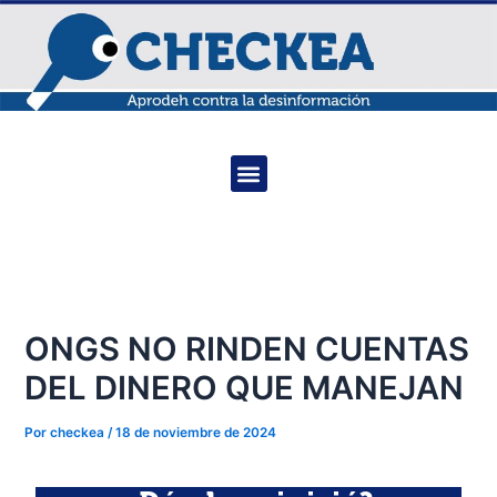
Ir
Navegación
al
de
contenido
entradas
Menu
ONGS NO RINDEN CUENTAS
DEL DINERO QUE MANEJAN
Por
checkea
/
18 de noviembre de 2024