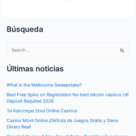
Búsqueda
S
e
Últimas noticias
a
r
What is the Melbourne Sweepstake?
c
Best Free Spins on Registration No best bitcoin casinos UK
h
Deposit Required 2026
f
Τα Καλύτερα Ξένα Online Casinos
o
Casino Móvil Online ¡Disfruta de Juegos Gratis y Gana
r
Dinero Real!
: