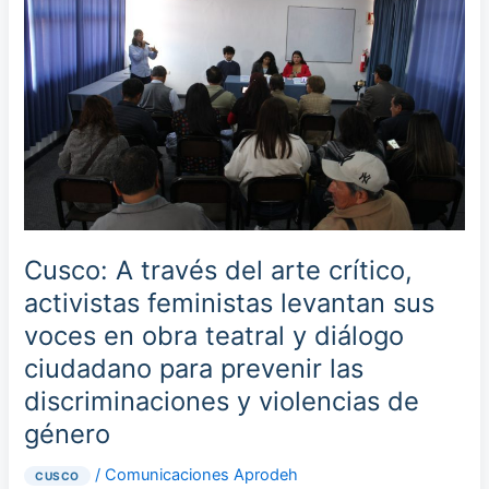
través
del
arte
crítico,
activistas
feministas
levantan
sus
voces
en
obra
Cusco: A través del arte crítico,
teatral
activistas feministas levantan sus
y
voces en obra teatral y diálogo
diálogo
ciudadano para prevenir las
ciudadano
para
discriminaciones y violencias de
prevenir
género
las
discriminaciones
/
Comunicaciones Aprodeh
CUSCO