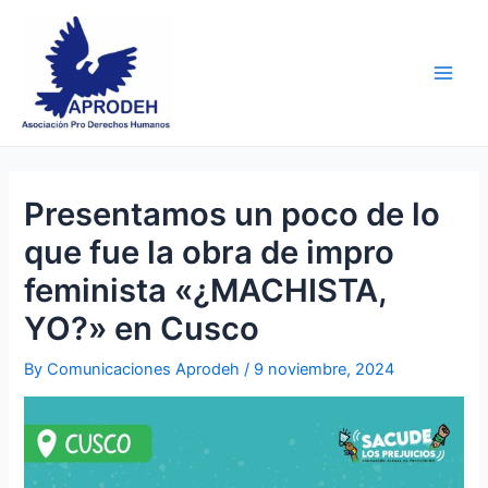
Skip
Post
Main
to
navigation
Men
content
Presentamos un poco de lo
que fue la obra de impro
feminista «¿MACHISTA,
YO?» en Cusco
By
Comunicaciones Aprodeh
/
9 noviembre, 2024