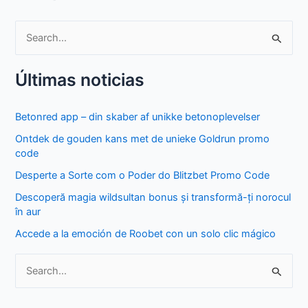
S
e
Últimas noticias
a
r
Betonred app – din skaber af unikke betonoplevelser
c
Ontdek de gouden kans met de unieke Goldrun promo
h
code
f
Desperte a Sorte com o Poder do Blitzbet Promo Code
o
Descoperă magia wildsultan bonus și transformă-ți norocul
r
în aur
:
Accede a la emoción de Roobet con un solo clic mágico
S
e