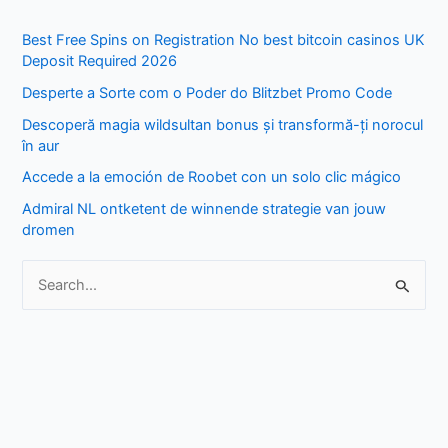
r
Best Free Spins on Registration No best bitcoin casinos UK
c
Deposit Required 2026
h
Desperte a Sorte com o Poder do Blitzbet Promo Code
f
Descoperă magia wildsultan bonus și transformă-ți norocul
o
în aur
r
Accede a la emoción de Roobet con un solo clic mágico
:
Admiral NL ontketent de winnende strategie van jouw
dromen
S
e
a
r
c
h