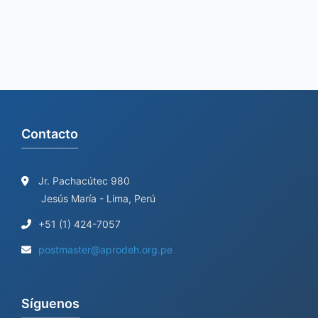
f
o
r
:
Contacto
Jr. Pachacútec 980
Jesús María - Lima, Perú
+51 (1) 424-7057
postmaster@aprodeh.org.pe
Síguenos