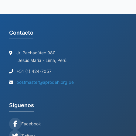
:
Contacto
Jr. Pachacútec 980
Jesús María - Lima, Perú
+51 (1) 424-7057
postmaster@aprodeh.org.pe
Síguenos
Facebook
Twitter