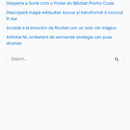
Desperte a Sorte com o Poder do Blitzbet Promo Code
f
Descoperă magia wildsultan bonus și transformă-ți norocul
o
în aur
r
Accede a la emoción de Roobet con un solo clic mágico
:
Admiral NL ontketent de winnende strategie van jouw
dromen
S
e
a
r
c
h
f
o
r