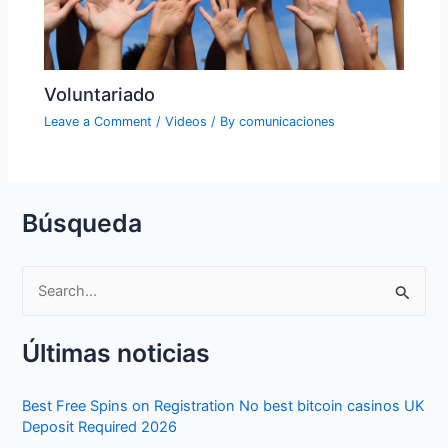
Voluntariado
Leave a Comment
/
Videos
/ By
comunicaciones
Búsqueda
S
e
Últimas noticias
a
r
Best Free Spins on Registration No best bitcoin casinos UK
c
Deposit Required 2026
h