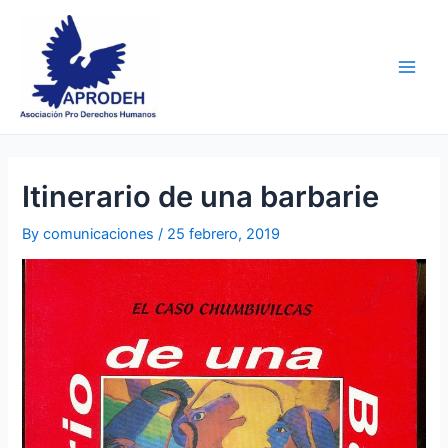
Skip
Post
Main
to
navigation
Men
content
Itinerario de una barbarie
By
comunicaciones
/
25 febrero, 2019