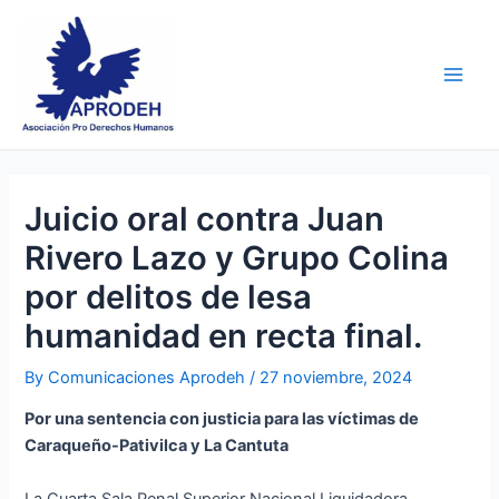
Skip
Post
Main
to
navigation
Men
content
Juicio oral contra Juan
Rivero Lazo y Grupo Colina
por delitos de lesa
humanidad en recta final.
By
Comunicaciones Aprodeh
/
27 noviembre, 2024
Por una sentencia con justicia para las víctimas de
Caraqueño-Pativilca y La Cantuta
La Cuarta Sala Penal Superior Nacional Liquidadora