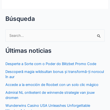
Búsqueda
S
e
Últimas noticias
a
r
Desperte a Sorte com o Poder do Blitzbet Promo Code
c
Descoperă magia wildsultan bonus și transformă-ți norocul
h
în aur
f
Accede a la emoción de Roobet con un solo clic mágico
o
Admiral NL ontketent de winnende strategie van jouw
r
dromen
:
Wunderwins Casino USA Unleashes Unforgettable