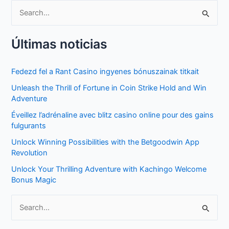
S
e
Últimas noticias
a
r
Fedezd fel a Rant Casino ingyenes bónuszainak titkait
c
Unleash the Thrill of Fortune in Coin Strike Hold and Win
h
Adventure
f
Éveillez l’adrénaline avec blitz casino online pour des gains
o
fulgurants
r
Unlock Winning Possibilities with the Betgoodwin App
:
Revolution
Unlock Your Thrilling Adventure with Kachingo Welcome
Bonus Magic
S
e