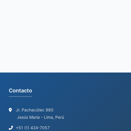
a
r
c
h
f
o
r
:
Contacto
Jr. Pachacútec 980
Jesús María - Lima, Perú
+51 (1) 424-7057