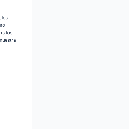
bles
omo
os los
 nuestra