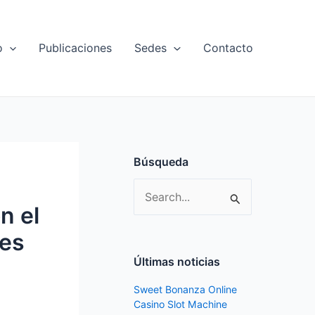
o
Publicaciones
Sedes
Contacto
Búsqueda
S
n el
e
nes
a
r
Últimas noticias
c
Sweet Bonanza Online
h
Casino Slot Machine