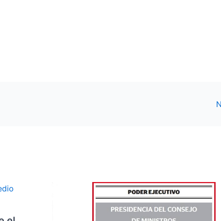
N
e el