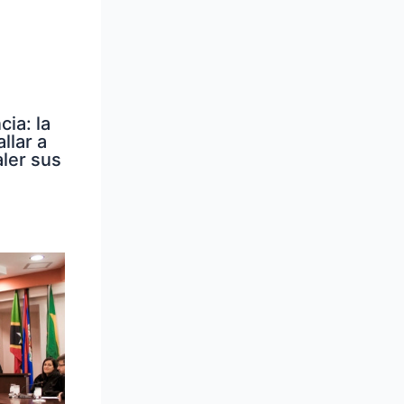
ia: la
llar a
ler sus