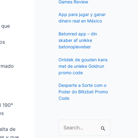
f
Games Review
o
App para jugar y ganar
r
dinero real en México
s que
:
Betonred app – din
skaber af unikke
tos
betonoplevelser
Ontdek de gouden kans
armado
met de unieke Goldrun
promo code
Desperte a Sorte com o
Poder do Blitzbet Promo
Code
l 190°
os
alta de
S
es y que
e