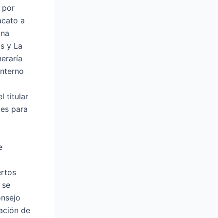
 por
acato a
una
os y La
eraría
interno
 titular
des para
e
ertos
 se
onsejo
ación de