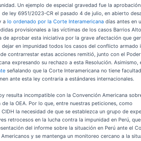
punidad. Un ejemplo de especial gravedad fue la aprobación
a de ley 6951/2023-CR el pasado 4 de julio, en abierto des
y a
lo ordenado por la Corte Interamericana
días antes en 
idas provisionales a las víctimas de los casos Barrios Alt
 de aprobar esta iniciativa por la grave afectación que gen
 al dejar en impunidad todos los casos del conflicto armado 
s de contrarrestar estas acciones remitió, junto con el Poder
icana expresando su rechazo a esta Resolución. Asimismo, el
nte
señalando que la Corte Interamericana no tiene faculta
nen ante esta ley contraria a estándares internacionales.
hoy resulta incompatible con la Convención Americana sobr
e la OEA. Por lo que, entre nuestras peticiones, como
la CIDH la necesidad de que se establezca un grupo de exp
ves retrocesos en la lucha contra la impunidad en Perú, que
sentación del informe sobre la situación en Perú ante el C
 Americanos y se mantenga un monitoreo cercano a la situ