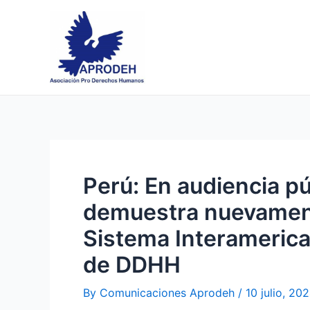
Skip
Post
to
navigation
content
Perú: En audiencia pú
demuestra nuevament
Sistema Interamerican
de DDHH
By
Comunicaciones Aprodeh
/
10 julio, 20