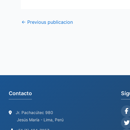
←
Previous publicacion
Contacto
Síg
Jr. Pachacútec 980
Jesús María - Lima, Perú