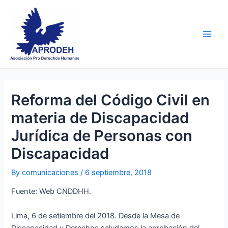
Skip
Post
Main
to
navigation
Men
content
Reforma del Código Civil en
materia de Discapacidad
Jurídica de Personas con
Discapacidad
By
comunicaciones
/
6 septiembre, 2018
Fuente: Web CNDDHH.
Lima, 6 de setiembre del 2018. Desde la Mesa de
Discapacidad y Derechos saludamos la aprobación del