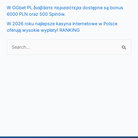
W GGbet PL διαβάστε περισσότερα dostępne są bonus
r
6000 PLN oraz 500 Spinów.
:
W 2026 roku najlepsze kasyna internetowe w Polsce
oferują wysokie wypłaty! RANKING
S
e
a
r
c
h
f
o
r
: