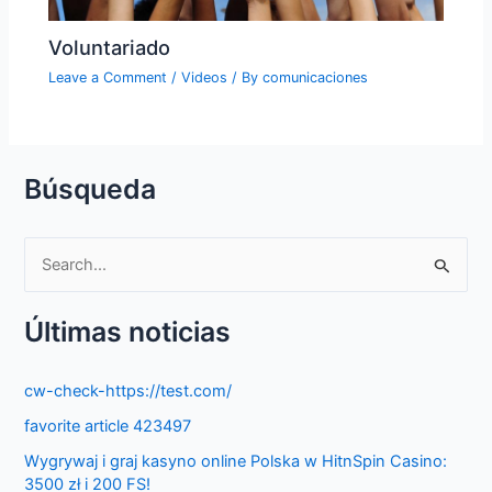
Voluntariado
Leave a Comment
/
Videos
/ By
comunicaciones
Búsqueda
S
e
Últimas noticias
a
r
cw-check-https://test.com/
c
favorite article 423497
h
f
Wygrywaj i graj kasyno online Polska w HitnSpin Casino:
3500 zł i 200 FS!
o