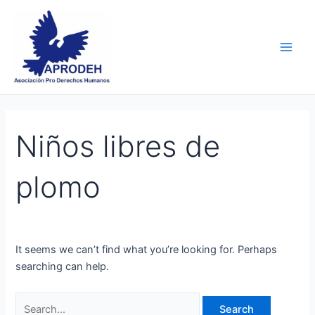
Skip
Search
Main
to
for:
Men
content
Niños libres de
plomo
It seems we can’t find what you’re looking for. Perhaps
searching can help.