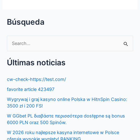
Búsqueda
S
e
Últimas noticias
a
r
cw-check-https://test.com/
c
favorite article 423497
h
f
Wygrywaj i graj kasyno online Polska w HitnSpin Casino:
3500 zł i 200 FS!
o
W GGbet PL διαβάστε περισσότερα dostępne są bonus
r
6000 PLN oraz 500 Spinów.
:
W 2026 roku najlepsze kasyna internetowe w Polsce
oferują wysokie wypłaty! RANKING