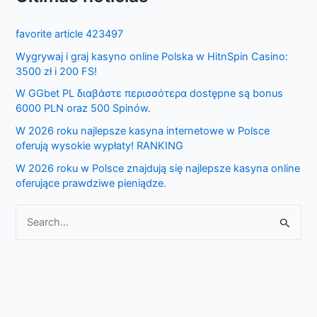
r
favorite article 423497
c
Wygrywaj i graj kasyno online Polska w HitnSpin Casino:
h
3500 zł i 200 FS!
f
W GGbet PL διαβάστε περισσότερα dostępne są bonus
o
6000 PLN oraz 500 Spinów.
r
W 2026 roku najlepsze kasyna internetowe w Polsce
:
oferują wysokie wypłaty! RANKING
W 2026 roku w Polsce znajdują się najlepsze kasyna online
oferujące prawdziwe pieniądze.
S
e
a
r
c