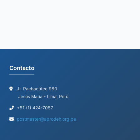
h
f
o
r
:
Contacto
Jr. Pachacútec 980
Jesús María - Lima, Perú
+51 (1) 424-7057
postmaster@aprodeh.org.pe