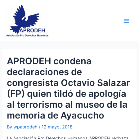
Skip
Post
Main
to
navigation
Men
content
APRODEH condena
declaraciones de
congresista Octavio Salazar
(FP) quien tildó de apología
al terrorismo al museo de la
memoria de Ayacucho
By
wpaprodeh
/
12 mayo, 2018
La Asociación Pro Derechos Humanos APRODEH rechaza