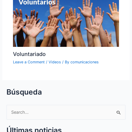
Voluntariado
Leave a Comment
/
Videos
/ By
comunicaciones
Búsqueda
S
e
Últimas noticias
a