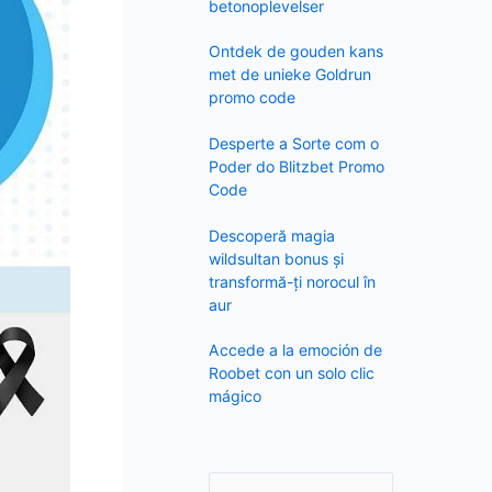
f
betonoplevelser
o
Ontdek de gouden kans
r
met de unieke Goldrun
:
promo code
Desperte a Sorte com o
Poder do Blitzbet Promo
Code
Descoperă magia
wildsultan bonus și
transformă-ți norocul în
aur
Accede a la emoción de
Roobet con un solo clic
mágico