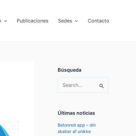
o
Publicaciones
Sedes
Contacto
Búsqueda
S
e
a
r
Últimas noticias
c
Betonred app – din
h
skaber af unikke