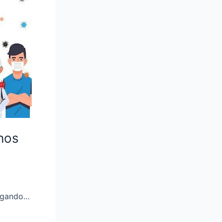
hos
argando…