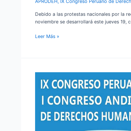
APRODEH
,
IX Congreso Peruano de Derec
Debido a las protestas nacionales por la r
noviembre se desarrollará este jueves 19,
Leer Más »
Participa
en
las
actividades
del
IX
Congreso
Peruano