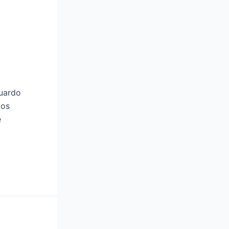
duardo
los
e