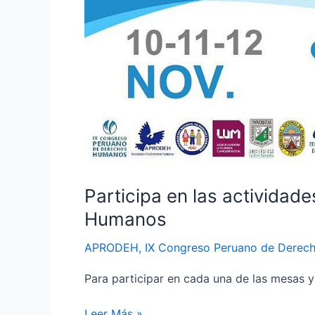
de
Derechos
Humanos
Participa en las activida
Humanos
APRODEH
,
IX Congreso Peruano de Derec
Para participar en cada una de las mesas 
Leer Más »