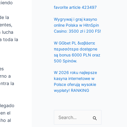
f
ciendo
favorite article 423497
o
de la
r
Wygrywaj i graj kasyno
entes,
:
online Polska w HitnSpin
Casino: 3500 zł i 200 FS!
a lucha
a toda la
W GGbet PL διαβάστε
περισσότερα dostępne
są bonus 6000 PLN oraz
500 Spinów.
es
W 2026 roku najlepsze
rno a
kasyna internetowe w
ntra la
Polsce oferują wysokie
wypłaty! RANKING
 legado
en el
S
cho al
e