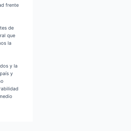
ad frente
ntes de
ral que
os la
dos y la
país y
mo
abilidad
 medio