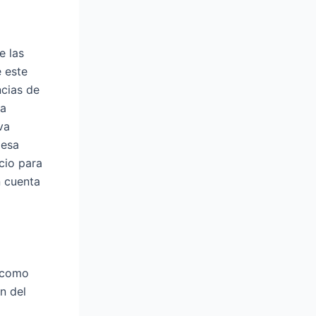
e las
 este
ncias de
na
va
Mesa
cio para
n cuenta
, como
n del