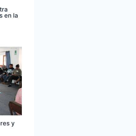
tra
 en la
res y