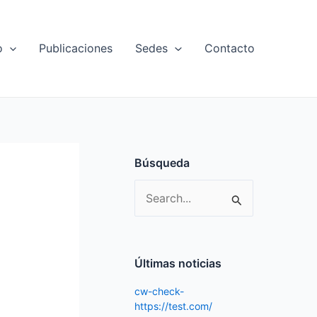
o
Publicaciones
Sedes
Contacto
Búsqueda
S
e
a
r
Últimas noticias
c
cw-check-
h
https://test.com/