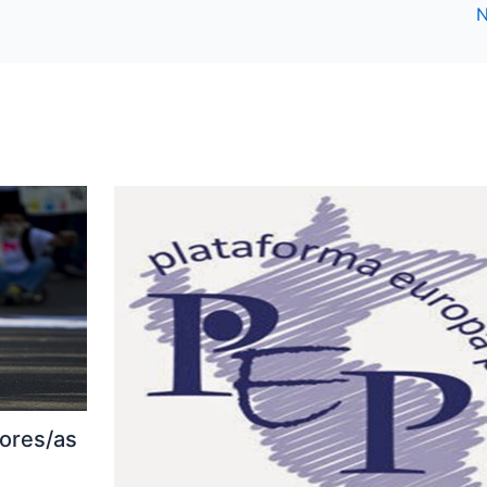
N
sores/as