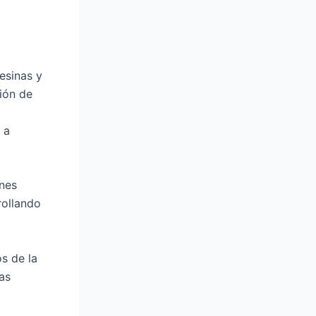
a
r
c
esinas y
h
ción de
f
o
 a
r
:
ones
rollando
s de la
as