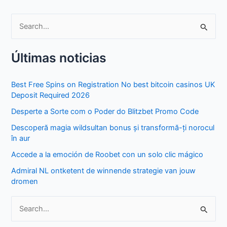
S
e
Últimas noticias
a
r
Best Free Spins on Registration No best bitcoin casinos UK
c
Deposit Required 2026
h
Desperte a Sorte com o Poder do Blitzbet Promo Code
f
Descoperă magia wildsultan bonus și transformă-ți norocul
o
în aur
r
Accede a la emoción de Roobet con un solo clic mágico
:
Admiral NL ontketent de winnende strategie van jouw
dromen
S
e