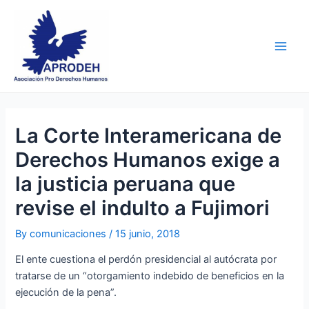
Skip
Post
Main
to
navigation
Men
content
La Corte Interamericana de
Derechos Humanos exige a
la justicia peruana que
revise el indulto a Fujimori
By
comunicaciones
/
15 junio, 2018
El ente cuestiona el perdón presidencial al autócrata por
tratarse de un “otorgamiento indebido de beneficios en la
ejecución de la pena”.