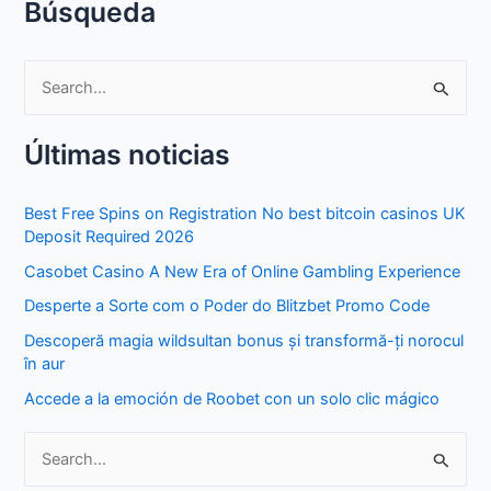
Búsqueda
S
e
Últimas noticias
a
r
Best Free Spins on Registration No best bitcoin casinos UK
c
Deposit Required 2026
h
Casobet Casino A New Era of Online Gambling Experience
f
Desperte a Sorte com o Poder do Blitzbet Promo Code
o
Descoperă magia wildsultan bonus și transformă-ți norocul
r
în aur
:
Accede a la emoción de Roobet con un solo clic mágico
S