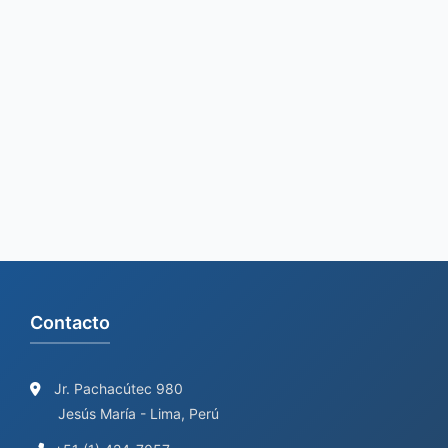
e
a
r
c
h
f
o
r
:
Contacto
Jr. Pachacútec 980
Jesús María - Lima, Perú