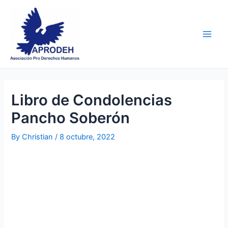
Skip
Post
Main
to
navigation
Men
content
Libro de Condolencias
Pancho Soberón
By
Christian
/
8 octubre, 2022