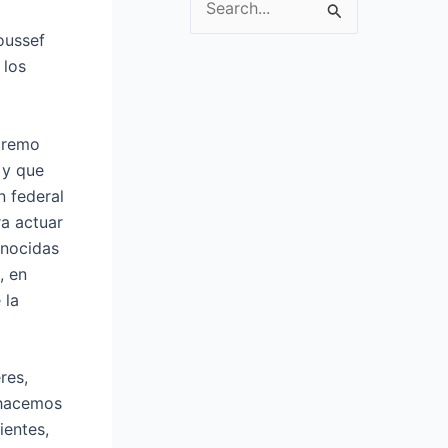
S
oussef
e
 los
a
r
c
upremo
h
 y que
f
n federal
o
ra actuar
r
onocidas
:
, en
 la
res,
, hacemos
ientes,