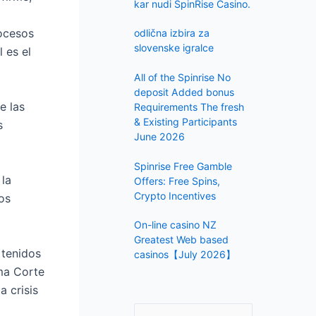
f
kar nudi SpinRise Casino.
o
rocesos
odlična izbira za
r
slovenske igralce
 es el
:
All of the Spinrise No
deposit Added bonus
e las
Requirements The fresh
& Existing Participants
s
June 2026
Spinrise Free Gamble
 la
Offers: Free Spins,
Crypto Incentives
hos
On-line casino NZ ️
Greatest Web based
 tenidos
casinos【July 2026】
ema Corte
a crisis