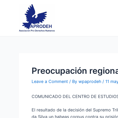
Skip
Post
to
navigation
content
Preocupación regional
Leave a Comment
/ By
wpaprodeh
/
11 ma
COMUNICADO DEL CENTRO DE ESTUDIOS
El resultado de la decisión del Supremo Tri
da Silva un habeas corpus contra su prisió