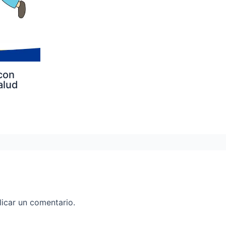
con
alud
icar un comentario.