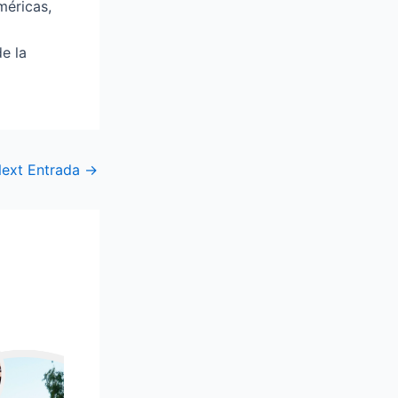
méricas,
e la
ext Entrada
→