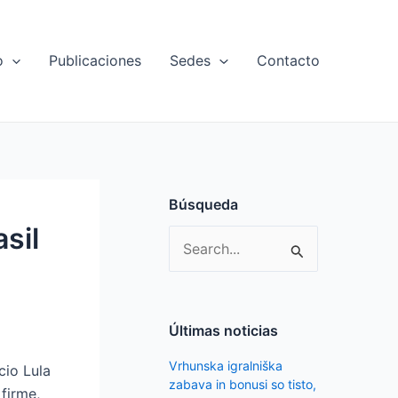
o
Publicaciones
Sedes
Contacto
Búsqueda
sil
S
e
a
r
Últimas noticias
c
Vrhunska igralniška
cio Lula
h
zabava in bonusi so tisto,
firme,