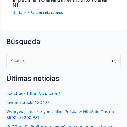
N)
Noticias
/ By
comunicaciones
Búsqueda
S
e
Últimas noticias
a
r
cw-check-https://test.com/
c
favorite article 423497
h
f
Wygrywaj i graj kasyno online Polska w HitnSpin Casino:
3500 zł i 200 FS!
o
W GGbet PL διαβάστε περισσότερα dostępne są bonus