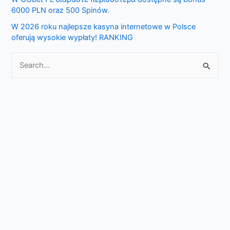
r
6000 PLN oraz 500 Spinów.
:
W 2026 roku najlepsze kasyna internetowe w Polsce
oferują wysokie wypłaty! RANKING
S
e
a
r
c
h
f
o
r
: