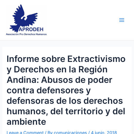
Skip
Post
Main
to
navigation
Men
content
Informe sobre Extractivismo
y Derechos en la Región
Andina: Abusos de poder
contra defensores y
defensoras de los derechos
humanos, del territorio y del
ambiente
Leave a Comment
/ By
comunicaciones
/
4 junio, 2018