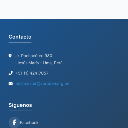
r
:
Contacto
Jr. Pachacútec 980
Jesús María - Lima, Perú
+51 (1) 424-7057
postmaster@aprodeh.org.pe
Síguenos
Facebook