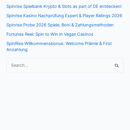
Spinrise Spielbank Krypto & Slots as part of DE entdecken!
c
Spinrise Kasino Nachprüfung Expert & Player Ratings 2026
h
f
Spinrise Probe 2026 Spiele, Boni & Zahlungsmethoden
o
Fortunes Reel: Spin to Win in Vegas Casinos
r
SpinRise Willkommensbonus: Welcome Prämie & First
Anzahlung
:
S
e
a
r
c
h
f
o