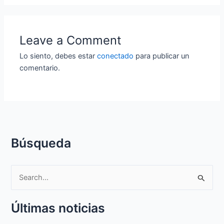
Leave a Comment
Lo siento, debes estar
conectado
para publicar un
comentario.
Búsqueda
S
e
Últimas noticias
a
r