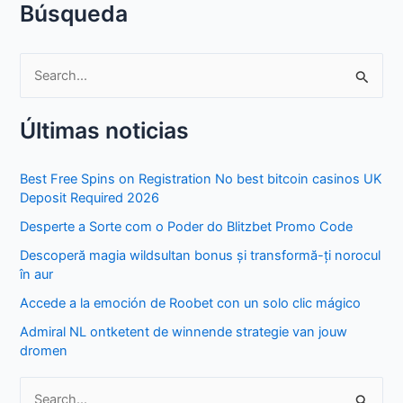
Búsqueda
S
e
Últimas noticias
a
r
Best Free Spins on Registration No best bitcoin casinos UK
c
Deposit Required 2026
h
Desperte a Sorte com o Poder do Blitzbet Promo Code
f
Descoperă magia wildsultan bonus și transformă-ți norocul
o
în aur
r
Accede a la emoción de Roobet con un solo clic mágico
:
Admiral NL ontketent de winnende strategie van jouw
dromen