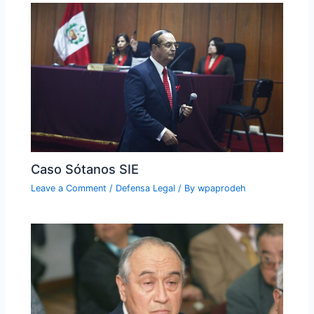
Caso Sótanos SIE
Leave a Comment
/
Defensa Legal
/ By
wpaprodeh