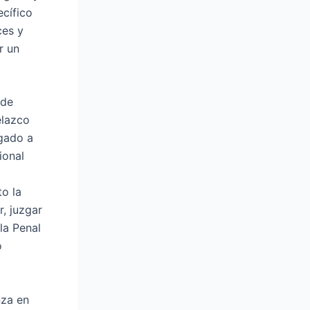
ecífico
ces y
r un
 de
elazco
gado a
ional
to la
r, juzgar
la Penal
o
nza en