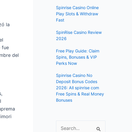
f
Spinrise Casino Online
o
Play Slots & Withdraw
r
Fast
zó la
:
SpinRise Casino Review
2026
el
 fue
Free Play Guide: Claim
embre del
Spins, Bonuses & VIP
Perks Now
Spinrise Casino No
Deposit Bonus Codes
2026: All spinrise com
s,
Free Spins & Real Money
Bonuses
l
Suprema
jimori
S