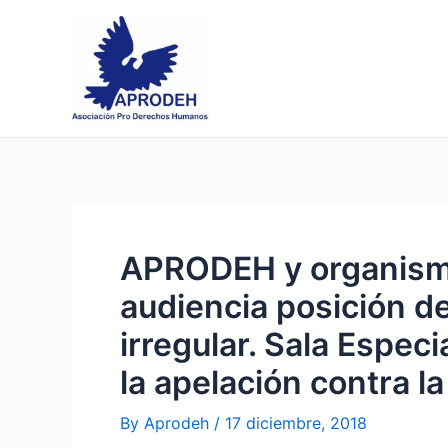
Skip
Post
to
navigation
content
APRODEH y organism
audiencia posición de
irregular. Sala Espec
la apelación contra la
By
Aprodeh
/
17 diciembre, 2018