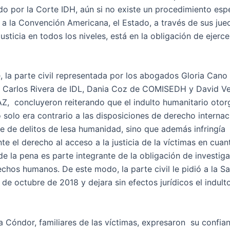
ido por la Corte IDH, aún si no existe un procedimiento esp
a a la Convención Americana, el Estado, a través de sus jue
sticia en todos los niveles, está en la obligación de ejerce
, la parte civil representada por los abogados Gloria Cano
Carlos Rivera de IDL, Dania Coz de COMISEDH y David V
, concluyeron reiterando que el indulto humanitario otor
o solo era contrario a las disposiciones de derecho internac
se de delitos de lesa humanidad, sino que además infringía
te el derecho al acceso a la justicia de la víctimas en cuan
de la pena es parte integrante de la obligación de investiga
echos humanos. De este modo, la parte civil le pidió a la Sa
 de octubre de 2018 y dejara sin efectos jurídicos el indult
da Cóndor, familiares de las víctimas, expresaron su confia