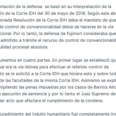
ntación de la defensa se basó en su interpretación de la
ión de la Corte IDH del 30 de mayo de 2018. Según este a
ionada Resolución de la Corte IDH daba el mandato de que
e control de convencionalidad debía de hacerse en la vía
cional. Por lo tanto, la defensa de Fujimori consideraba que
admitido a trámite el recurso de control de convencionali
ulidad procesal absoluta.
gumentos en cuatro partes. En primer lugar se estableció q
 era la vía idónea para efectuar el referido control de
se le solicitó a la Corte IDH que hiciera esto y sobre to
de las facultades de la misma Corte IDH. Asimismo se expl
mpliendo las penas impuestas por los casos de Barrios Alt
e ejecución de sentencia y por lo tanto el Juez Supremo de
ier acto que afectara el cumplimiento de la condena.
ocedimiento del indulto humanitario fue completamente irr