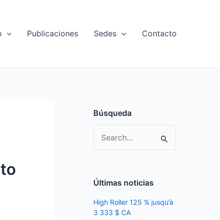
o
Publicaciones
Sedes
Contacto
Búsqueda
S
e
oto
a
r
Últimas noticias
c
High Roller 125 % jusqu’à
h
3 333 $ CA