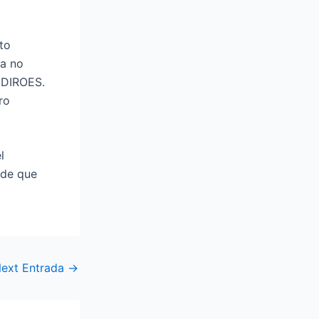
to
 a no
a DIROES.
ro
l
 de que
ext Entrada
→