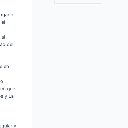
e
a
bogado
 el
r
c
 al
h
dad del
f
o
r
ue en
:
do
icó que
os y La
egular y